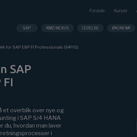
Forside
Kurser
SAP
KMD NEXUS
LEDELSE
ØKONOMI
NA for SAP ERP FI Professionals (S4F01)
in SAP
 FI
å et overblik over nye og
ounting i SAP S/4 HANA
 du, hvordan man laver
rretningsprocesser i