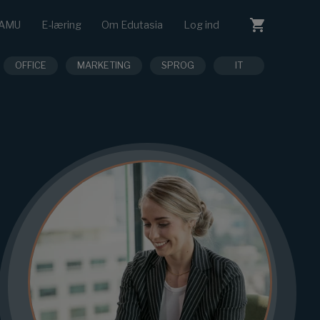
AMU
E-læring
Om Edutasia
Log ind
OFFICE
MARKETING
SPROG
IT