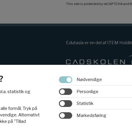
This site is protected by reCAPTCHA and 
Edutasia er en del af ITEM Holdi
?
Nødvendige
Personlige
l.a. statistik og
Statistik
 alle formål. Tryk på
ødvendige. Alternativt
Markedsføring
kke på "Tillad