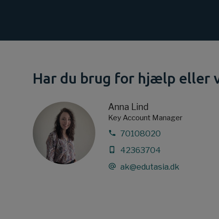
Har du brug for hjælp eller 
Anna Lind
Key Account Manager
70108020
42363704
ak@edutasia.dk