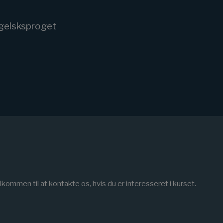
gelsksproget
kommen til at kontakte os, hvis du er interesseret i kurset.