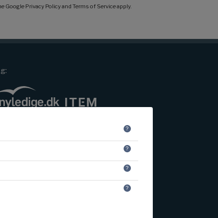
the Google
Privacy Policy
and
Terms of Service
apply.
ng: