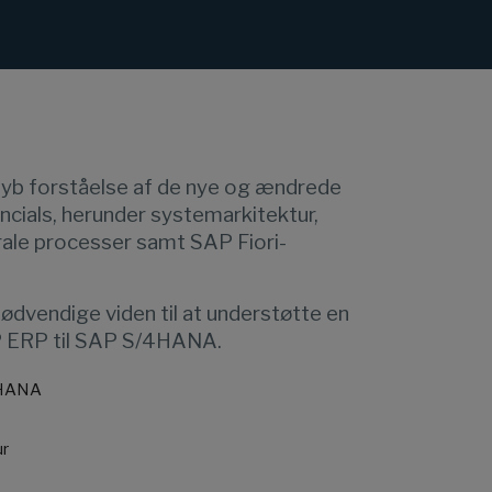
 dyb forståelse af de nye og ændrede
ncials, herunder systemarkitektur,
rale processer samt SAP Fiori-
ødvendige viden til at understøtte en
P ERP til SAP S/4HANA.
4HANA
ur