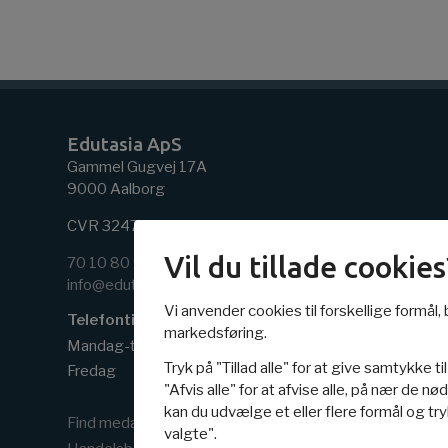
Edutasia ApS
Gammel Gugvej 17A
9000 Aalborg
CVR 32471048
Vil du tillade cookies
70 10 80 20
info@edutasia.dk
Vi anvender cookies til forskellige formål, b
Telefontider
markedsføring.
Mandag-torsdag
8:30 - 15.30
Tryk på "Tillad alle" for at give samtykke til
Fredag
8:30 - 14.30
"Afvis alle" for at afvise alle, på nær de n
kan du udvælge et eller flere formål og try
Find medarbejder
valgte".