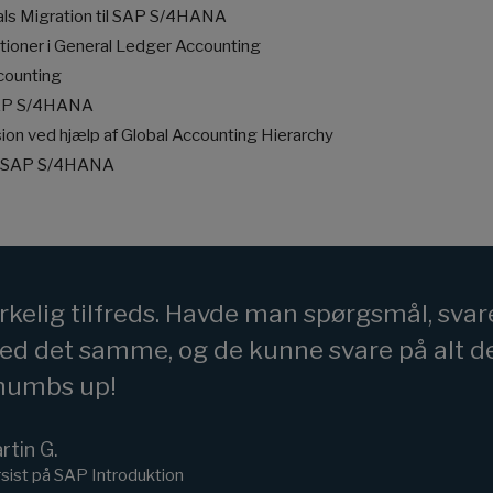
ials Migration til SAP S/4HANA
tioner i General Ledger Accounting
ccounting
 SAP S/4HANA
sion ved hjælp af Global Accounting Hierarchy
 i SAP S/4HANA
rkelig tilfreds. Havde man spørgsmål, sva
d det samme, og de kunne svare på alt de
humbs up!
rtin G.
sist på SAP Introduktion