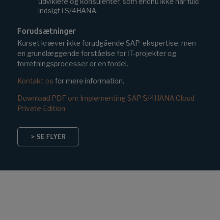
udviklere og konsulenter, som endnu ikke har fuld
indsigt i S/4HANA.
Forudsætninger
Kurset kræver ikke forudgående SAP-ekspertise, men
en grundlæggende forståelse for IT-projekter og
forretningsprocesser er en fordel.
Kontakt os
for mere information.
Download PDF om Implementing SAP S/4HANA Cloud
Private Edition
> SE FLYER